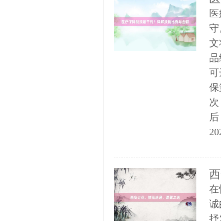
医
守
文
品
可
保
次
后
20
西
在
诚
抒