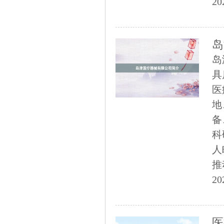
20
岛
岛
具
医
地
备
科
人
推
20
医