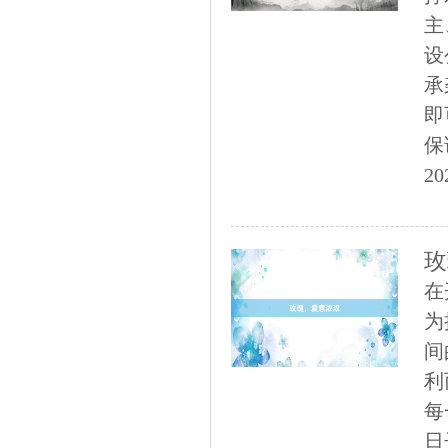
主
设
承
即
保
20
玫
在
为
间
利
每
日