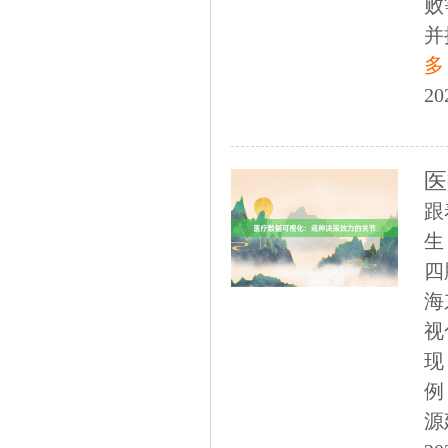
败
并
多
20
医
跟
生
四
海
视
现
例
源