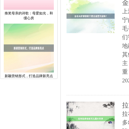
金
上
推奖母亲的诗歌：母爱如光，和
缓心房
宁
毛
们
地
其
主
重
新颖营销形式，打造品牌新亮点
20
拉
拉
多