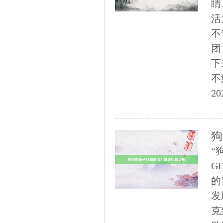
睛
活
不
团
下
不
20
狗
“
G
的
发
克