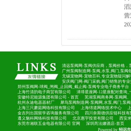
滔
营
20
清远泵阀网-泵阀供应商，泵阀价格，
广州泵阀制造网-泵阀,水泵,阀门,泵
无锡宠物网-宠物百科,专业宠物疑问解
安庆阀门网-阀门采购,阀门销售的专
郑州泵阀网-球阀_闸阀_止回阀_截止阀-泵阀专业电子商务平台
上海竹清韵电子商贸有限公司
泽璋星座网-12星座配对查询
安徽特尼能源集团有限公司-首页
芜湖泵阀商务网-泵阀网
杭州永迪电器器材厂
犀鸟泵阀制造网-泵阀网,水泵,阀门,泵
上海三只蘑菇网络科技有限公司
上海绵道网络技术中心
金吉列出国留学咨询服务有限公司
四川奈斯德供应链科技有
遵义魅科网络科技有限公司
北京惠宇投资有限公司
西安
东莞市湘联五金电器有限公司官网
深圳芮法娜酒店-首页
Poweredby
招远市